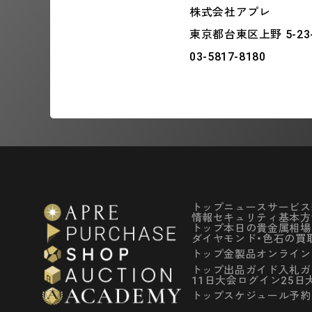
株式会社アプレ
東京都台東区上野 5-23-1
03-5817-8180
トップ
ニュース
サービス
情報セキュリティ基本方
トップ
本日の貴金属相場
ダイヤモンド・色石の買
トップ
金製品オンライン
トップ
出品ガイド
入札ガ
11日大会ログイン
25日
トップ
スケジュール予約