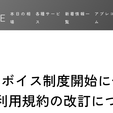
本日の相
各種サービ
新着情報一
アプレ
場
ス
覧
ム
ンボイス制度開始に
利用規約の改訂に